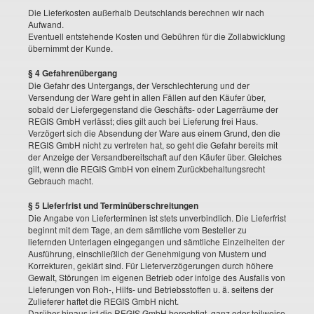
Die Lieferkosten außerhalb Deutschlands berechnen wir nach
Aufwand.
Eventuell entstehende Kosten und Gebühren für die Zollabwicklung
übernimmt der Kunde.
§ 4 Gefahrenübergang
Die Gefahr des Untergangs, der Verschlechterung und der
Versendung der Ware geht in allen Fällen auf den Käufer über,
sobald der Liefergegenstand die Geschäfts- oder Lagerräume der
REGIS GmbH verlässt; dies gilt auch bei Lieferung frei Haus.
Verzögert sich die Absendung der Ware aus einem Grund, den die
REGIS GmbH nicht zu vertreten hat, so geht die Gefahr bereits mit
der Anzeige der Versandbereitschaft auf den Käufer über. Gleiches
gilt, wenn die REGIS GmbH von einem Zurückbehaltungsrecht
Gebrauch macht.
§ 5 Lieferfrist und Terminüberschreitungen
Die Angabe von Lieferterminen ist stets unverbindlich. Die Lieferfrist
beginnt mit dem Tage, an dem sämtliche vom Besteller zu
liefernden Unterlagen eingegangen und sämtliche Einzelheiten der
Ausführung, einschließlich der Genehmigung von Mustern und
Korrekturen, geklärt sind. Für Lieferverzögerungen durch höhere
Gewalt, Störungen im eigenen Betrieb oder infolge des Ausfalls von
Lieferungen von Roh-, Hilfs- und Betriebsstoffen u. ä. seitens der
Zulieferer haftet die REGIS GmbH nicht.
Darüber hinaus ist die REGIS GmbH berechtigt, ganz oder teilweise