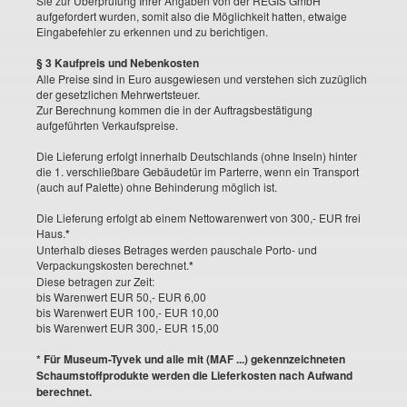
Sie zur Überprüfung Ihrer Angaben von der REGIS GmbH
aufgefordert wurden, somit also die Möglichkeit hatten, etwaige
Eingabefehler zu erkennen und zu berichtigen.
§ 3 Kaufpreis und Nebenkosten
Alle Preise sind in Euro ausgewiesen und verstehen sich zuzüglich
der gesetzlichen Mehrwertsteuer.
Zur Berechnung kommen die in der Auftragsbestätigung
aufgeführten Verkaufspreise.
Die Lieferung erfolgt innerhalb Deutschlands (ohne Inseln) hinter
die 1. verschließbare Gebäudetür im Parterre, wenn ein Transport
(auch auf Palette) ohne Behinderung möglich ist.
Die Lieferung erfolgt ab einem Nettowarenwert von 300,- EUR frei
Haus.
*
Unterhalb dieses Betrages werden pauschale Porto- und
Verpackungskosten berechnet.
*
Diese betragen zur Zeit:
bis Warenwert EUR 50,- EUR 6,00
bis Warenwert EUR 100,- EUR 10,00
bis Warenwert EUR 300,- EUR 15,00
*
Für Museum-Tyvek und alle mit (MAF ...) gekennzeichneten
Schaumstoffprodukte werden die Lieferkosten nach Aufwand
berechnet.