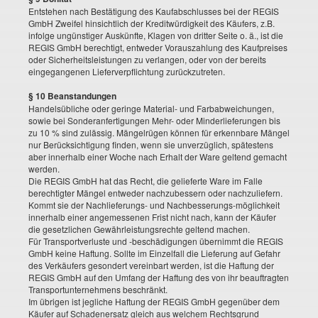
Entstehen nach Bestätigung des Kaufabschlusses bei der REGIS
GmbH Zweifel hinsichtlich der Kreditwürdigkeit des Käufers, z.B.
infolge ungünstiger Auskünfte, Klagen von dritter Seite o. ä., ist die
REGIS GmbH berechtigt, entweder Vorauszahlung des Kaufpreises
oder Sicherheitsleistungen zu verlangen, oder von der bereits
eingegangenen Lieferverpflichtung zurückzutreten.
§ 10 Beanstandungen
Handelsübliche oder geringe Material- und Farbabweichungen,
sowie bei Sonderanfertigungen Mehr- oder Minderlieferungen bis
zu 10 % sind zulässig. Mängelrügen können für erkennbare Mängel
nur Berücksichtigung finden, wenn sie unverzüglich, spätestens
aber innerhalb einer Woche nach Erhalt der Ware geltend gemacht
werden.
Die REGIS GmbH hat das Recht, die gelieferte Ware im Falle
berechtigter Mängel entweder nachzubessern oder nachzuliefern.
Kommt sie der Nachlieferungs- und Nachbesserungs-möglichkeit
innerhalb einer angemessenen Frist nicht nach, kann der Käufer
die gesetzlichen Gewährleistungsrechte geltend machen.
Für Transportverluste und -beschädigungen übernimmt die REGIS
GmbH keine Haftung. Sollte im Einzelfall die Lieferung auf Gefahr
des Verkäufers gesondert vereinbart werden, ist die Haftung der
REGIS GmbH auf den Umfang der Haftung des von ihr beauftragten
Transportunternehmens beschränkt.
Im übrigen ist jegliche Haftung der REGIS GmbH gegenüber dem
Käufer auf Schadenersatz gleich aus welchem Rechtsgrund