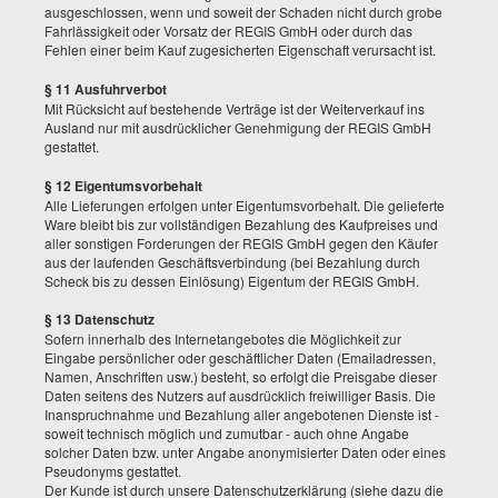
ausgeschlossen, wenn und soweit der Schaden nicht durch grobe
Fahrlässigkeit oder Vorsatz der REGIS GmbH oder durch das
Fehlen einer beim Kauf zugesicherten Eigenschaft verursacht ist.
§ 11 Ausfuhrverbot
Mit Rücksicht auf bestehende Verträge ist der Weiterverkauf ins
Ausland nur mit ausdrücklicher Genehmigung der REGIS GmbH
gestattet.
§ 12 Eigentumsvorbehalt
Alle Lieferungen erfolgen unter Eigentumsvorbehalt. Die gelieferte
Ware bleibt bis zur vollständigen Bezahlung des Kaufpreises und
aller sonstigen Forderungen der REGIS GmbH gegen den Käufer
aus der laufenden Geschäftsverbindung (bei Bezahlung durch
Scheck bis zu dessen Einlösung) Eigentum der REGIS GmbH.
§ 13 Datenschutz
Sofern innerhalb des Internetangebotes die Möglichkeit zur
Eingabe persönlicher oder geschäftlicher Daten (Emailadressen,
Namen, Anschriften usw.) besteht, so erfolgt die Preisgabe dieser
Daten seitens des Nutzers auf ausdrücklich freiwilliger Basis. Die
Inanspruchnahme und Bezahlung aller angebotenen Dienste ist -
soweit technisch möglich und zumutbar - auch ohne Angabe
solcher Daten bzw. unter Angabe anonymisierter Daten oder eines
Pseudonyms gestattet.
Der Kunde ist durch unsere Datenschutzerklärung (siehe dazu die