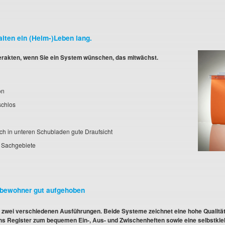
ten ein (Heim-)Leben lang.
rakten, wenn Sie ein System wünschen, das mitwächst.
on
schlos
auch in unteren Schubladen gute Draufsicht
 6 Sachgebiete
imbewohner gut aufgehoben
zwei verschiedenen Ausführungen. Beide Systeme zeichnet eine hohe Qualitä
echs Register zum bequemen Ein-, Aus- und Zwischenheften sowie eine selbstkl