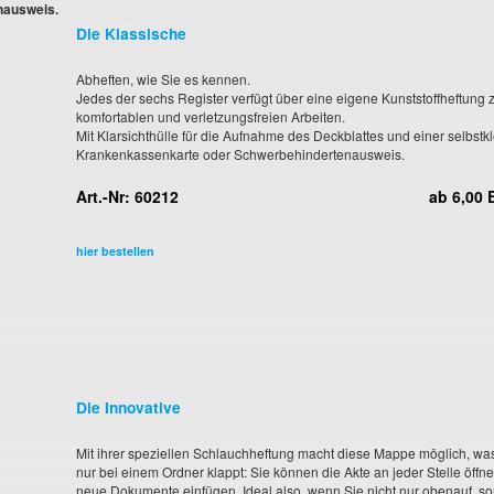
nausweis.
Die Klassische
Abheften, wie Sie es kennen.
Jedes der sechs Register verfügt über eine eigene Kunststoffheftung
komfortablen und verletzungsfreien Arbeiten.
Mit Klarsichthülle für die Aufnahme des Deckblattes und einer selbst
Krankenkassenkarte oder Schwerbehindertenausweis.
Art.-Nr: 60212
ab 6,00
hier bestellen
Die Innovative
Mit ihrer speziellen Schlauchheftung macht diese Mappe möglich, wa
nur bei einem Ordner klappt: Sie können die Akte an jeder Stelle öffn
neue Dokumente einfügen. Ideal also, wenn Sie nicht nur obenauf, s