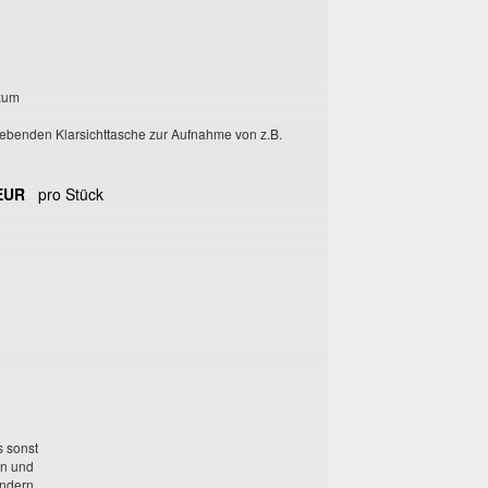
 zum
klebenden Klarsichttasche zur Aufnahme von z.B.
 EUR
pro Stück
s sonst
en und
ondern